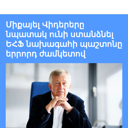
Նորություններ
Միքայել Վիդերերը
նպատակ ունի ստանձնել
ԵՀՖ նախագահի պաշտոնը
երրորդ ժամկետով