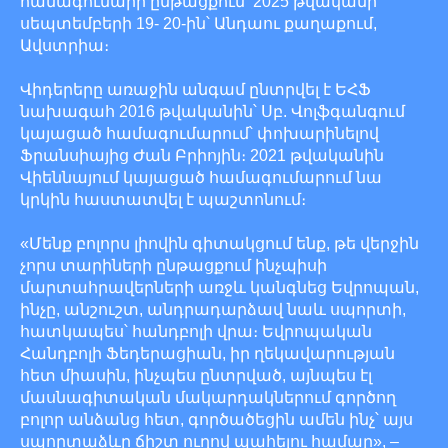
համագումարի ընթացքում՝ 2025 թվականի
սեպտեմբերի 19- 20-ին՝ Անդաու քաղաքում,
Ավստրիա։
Վիդերերը առաջին անգամ ընտրվել է ԵՀՖ
նախագահ 2016 թվականին՝ Սբ. Վոլֆգանգում
կայացած համագումարում՝ փոխարինելով
Ֆրանսիայից Ժան Բրիոյին։ 2021 թվականին
Վիեննայում կայացած համագումարում նա
կրկին հաստատվել է պաշտոնում։
«Մենք բոլորս լիովին գիտակցում ենք, թե վերջին
չորս տարիների ընթացքում ինչպիսի
մարտահրավերների առջև կանգնեց Եվրոպան,
ինչը, անշուշտ, անդրադարձավ նաև սպորտի,
հատկապես՝ հանդբոլի վրա։ Եվրոպական
Հանդբոլի Ֆեդերացիան, իր ղեկավարության
հետ միասին, ինչպես ընտրված, այնպես էլ
մասնագիտական մակարդակներում գործող
բոլոր անձանց հետ, գործածեցին ամեն ինչ՝ այս
սպորտաձևը ճիշտ ուղով պահելու համար», –